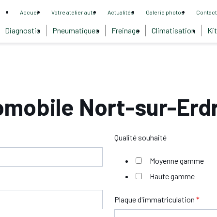
Accueil
Votre atelier auto
Actualités
Galerie photos
Contact
Diagnostic
Pneumatiques
Freinage
Climatisation
Kit
omobile Nort-sur-Erd
Qualité souhaité
Moyenne gamme
Haute gamme
Plaque d'immatriculation
*