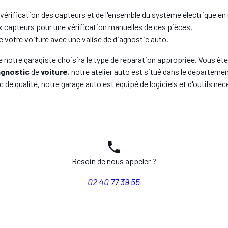
 vérification des capteurs et de l'ensemble du système électrique en 
 capteurs pour une vérification manuelles de ces pièces,
 votre voiture avec une valise de diagnostic auto.
e notre garagiste choisira le type de réparation appropriée. Vous êt
agnostic
de
voiture
, notre atelier auto est situé dans le départemen
c de qualité, notre garage auto est équipé de logiciels et d'outils né
phone
Besoin de nous appeler ?
02 40 77 39 55