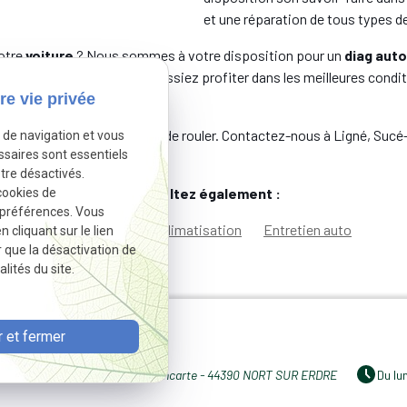
et une réparation de tous types d
otre
voiture
? Nous sommes à votre disposition pour un
diag aut
re
voiture
afin que vous puissiez profiter dans les meilleures condi
ix
attractifs.
re vie privée
 que le véhicule soit en état de rouler. Contactez-nous à Ligné, Suc
e de navigation et vous
ssaires sont essentiels
tre désactivés.
Consultez également :
cookies de
 préférences. Vous
Votre atelier auto
Climatisation
Entretien auto
cliquant sur le lien
r que la désactivation de
lités du site.
 et fermer
Rue de Bretagne - ZAC de la pancarte - 44390 NORT SUR ERDRE
Du lu