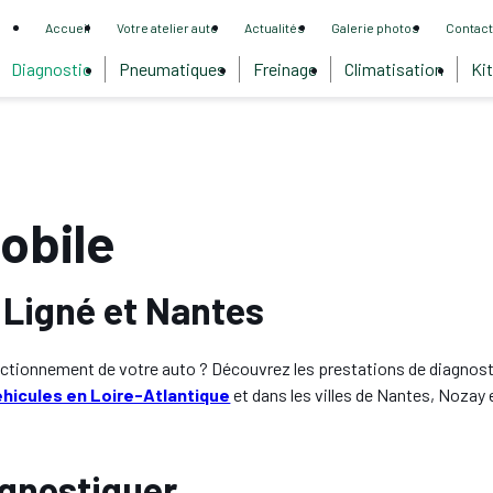
Accueil
Votre atelier auto
Actualités
Galerie photos
Contact
Diagnostic
Pneumatiques
Freinage
Climatisation
Kit
obile
 Ligné et Nantes
onctionnement de votre auto ? Découvrez les prestations de diagnos
éhicules en Loire-Atlantique
et dans les villes de Nantes, Nozay 
agnostiquer