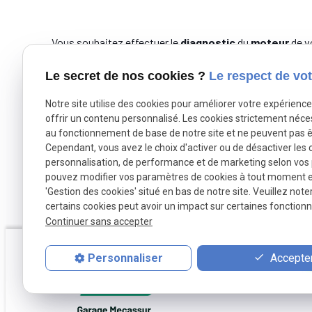
Vous souhaitez effectuer le
diagnostic
du
moteur
de v
le
diagnostic
d'une panne liée à la
climatisation
de vot
Nous réalisons le
diagnostic
de votre
voiture
à des
pr
Le secret de nos cookies ?
Le respect de vot
Après réparation de la panne, notre réparateur approuve
Notre site utilise des cookies pour améliorer votre expérienc
offrir un contenu personnalisé. Les cookies strictement néce
pneumatiques.
au fonctionnement de base de notre site et ne peuvent pas ê
Cependant, vous avez le choix d'activer ou de désactiver les 
personnalisation, de performance et de marketing selon vos
pouvez modifier vos paramètres de cookies à tout moment en 
'Gestion des cookies' situé en bas de notre site. Veuillez note
certains cookies peut avoir un impact sur certaines fonctionna
Continuer sans accepter
Accepter
Personnaliser
02 40 77 39 55