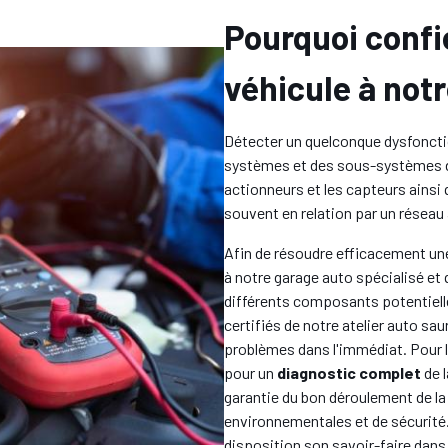
Pourquoi confie
véhicule à not
Détecter un quelconque dysfonct
systèmes et des sous-systèmes d
actionneurs et les capteurs ainsi 
souvent en relation par un réseau
Afin de résoudre efficacement une
à notre garage auto spécialisé et 
différents composants potentiell
certifiés de notre atelier auto saur
problèmes dans l'immédiat. Pour 
pour un
diagnostic complet
de l
garantie du bon déroulement de la
environnementales et de sécurité
disposition son savoir-faire dans